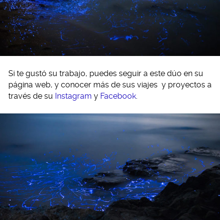
Si te gustó su trabajo, puedes seguir a este dúo en su
página web, y conocer más de sus viajes y proyectos a
través de su
Instagram
y
Facebook
.