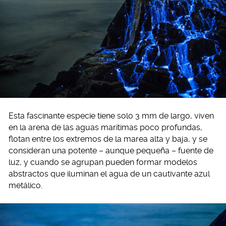
Esta fascinante especie tiene solo 3 mm de largo, viven
en la arena de las aguas marítimas poco profundas,
flotan entre los extremos de la marea alta y baja, y se
consideran una potente – aunque pequeña – fuente de
luz, y cuando se agrupan pueden formar modelos
abstractos que iluminan el agua de un cautivante azul
metálico.