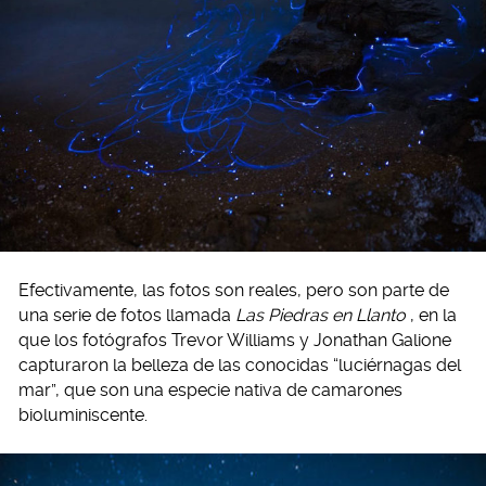
Efectivamente, las fotos son reales, pero son parte de
una serie de fotos llamada
Las Piedras en Llanto
, en la
que los fotógrafos Trevor Williams y Jonathan Galione
capturaron la belleza de las conocidas “luciérnagas del
mar”, que son una especie nativa de camarones
bioluminiscente.