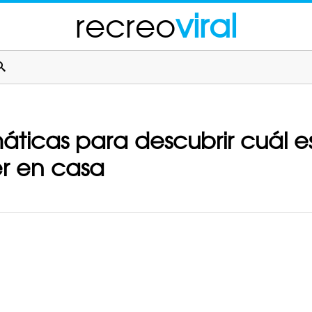
recreo
viral
áticas para descubrir cuál es
er en casa