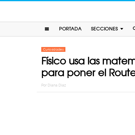
PORTADA
SECCIONES
Curiosidades
Físico usa las matem
para poner el Rout
Por
Diana Diaz