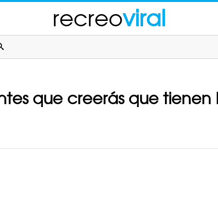
recreo
viral
ntes que creerás que tienen