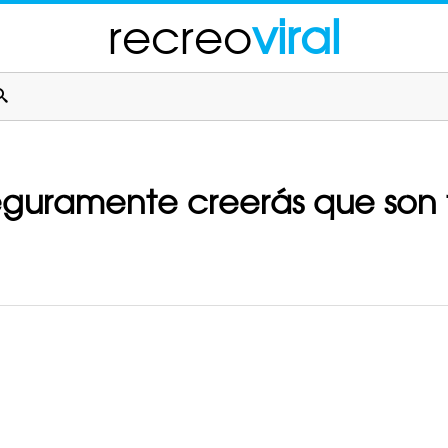
recreo
viral
guramente creerás que son 