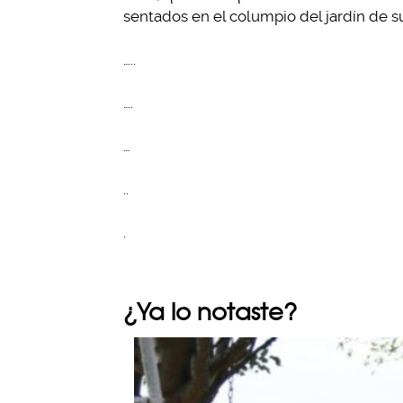
sentados en el columpio del jardín de s
…..
….
…
..
.
¿Ya lo notaste?