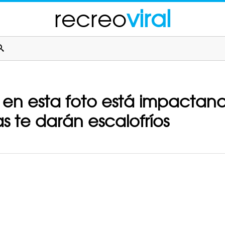
recreo
viral
 en esta foto está impactand
 te darán escalofríos