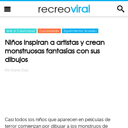
recreo
viral
Arte & Creatividad
Curiosidades
Experimentos Sociales
Niños inspiran a artistas y crean
monstruosas fantasías con sus
dibujos
Por
Diana Diaz
Casi todos los niños que aparecen en películas de
terror comienzan por dibujar a los monstruos de