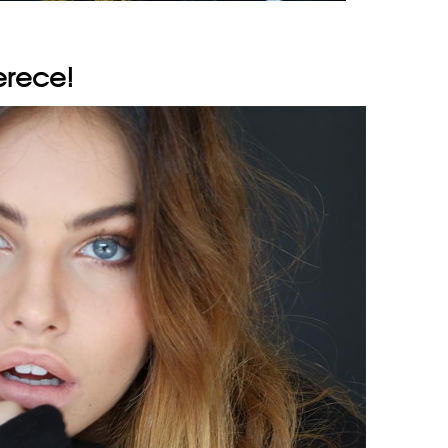
erece!