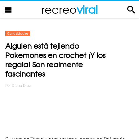
recreo
viral
Curiosidades
Alguien está tejiendo
Pokemones en crochet ¡Y los
regala! Son realmente
fascinantes
Por
Diana Diaz