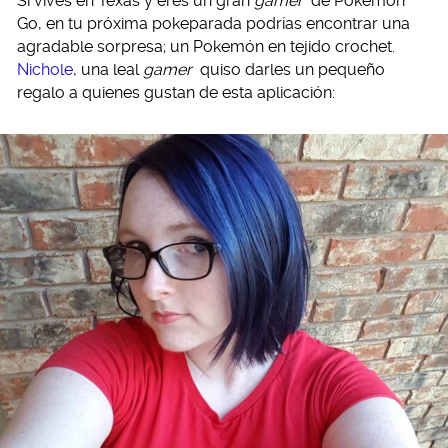
Si vives en Texas y eres un gran
gamer
de Pokemón
Go, en tu próxima pokeparada podrías encontrar una
agradable sorpresa; un Pokemón en tejido crochet.
Nichole
, una leal
gamer
quiso darles un pequeño
regalo a quienes gustan de esta aplicación: