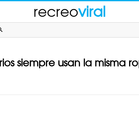
recreo
viral
arios siempre usan la misma r