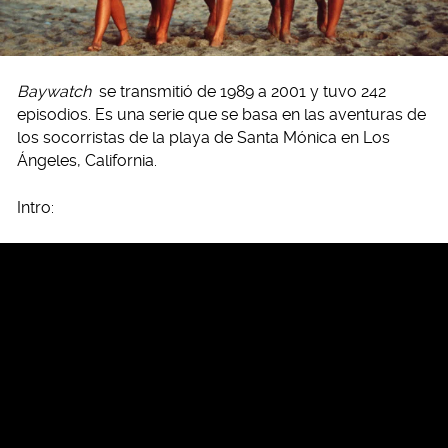
Baywatch
se transmitió de 1989 a 2001 y tuvo 242
episodios. Es una serie que se basa en las aventuras de
los socorristas de la playa de Santa Mónica en Los
Ángeles, California.
Intro: