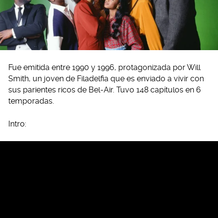
Fue emitida entre 1990 y 1996, protagonizada por Will
Smith, un joven de Filadelfia que es enviado a vivir con
sus parientes ricos de Bel-Air. Tuvo 148 capítulos en 6
temporadas.
Intro: