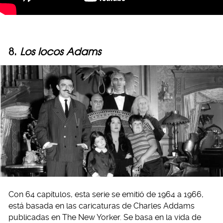
8.
Los locos Adams
Con 64 capítulos, esta serie se emitió de 1964 a 1966,
está basada en las caricaturas de Charles Addams
publicadas en The New Yorker. Se basa en la vida de