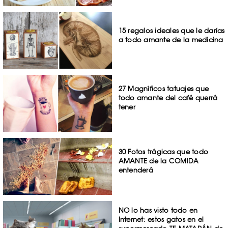
15 regalos ideales que le darías
a todo amante de la medicina
27 Magníficos tatuajes que
todo amante del café querrá
tener
30 Fotos trágicas que todo
AMANTE de la COMIDA
entenderá
NO lo has visto todo en
Internet: estos gatos en el