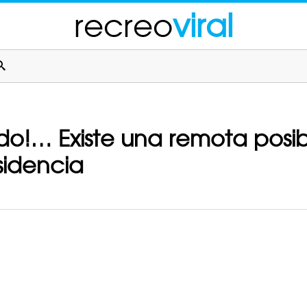
recreo
viral
do!… Existe una remota posibi
sidencia