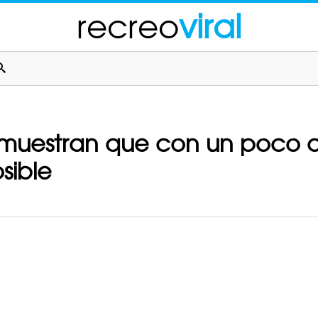
recreo
viral
muestran que con un poco d
sible