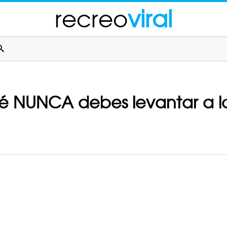
recreo
viral
é NUNCA debes levantar a lo