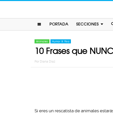
PORTADA
SECCIONES
Animales
Humor & Risa
10 Frases que NUNCA
Por
Diana Diaz
Si eres un rescatista de animales esta