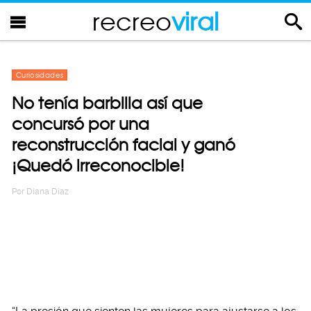
recreo
viral
Curiosidades
No tenía barbilla así que
concursó por una
reconstrucción facial y ganó
¡Quedó irreconocible!
Por
Diana Diaz