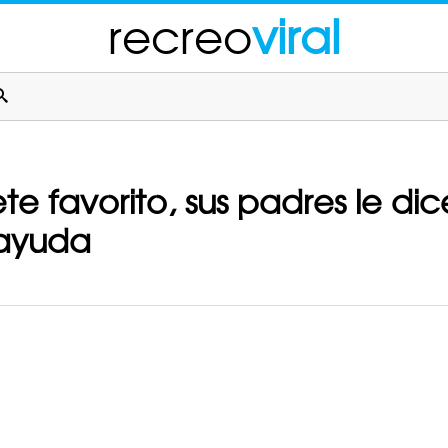
recreo
viral
te favorito, sus padres le di
s ayuda