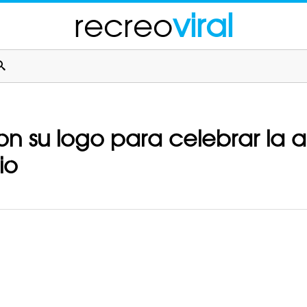
recreo
viral
n su logo para celebrar la 
io