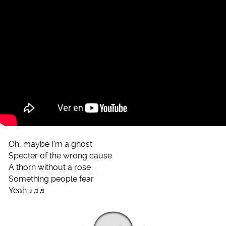
Oh, maybe I’m a ghost
Specter of the wrong cause
A thorn without a rose
Something people fear
Yeah ♪♫♬