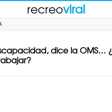
recreo
viral
discapacidad, dice la OMS… ¿
rabajar?