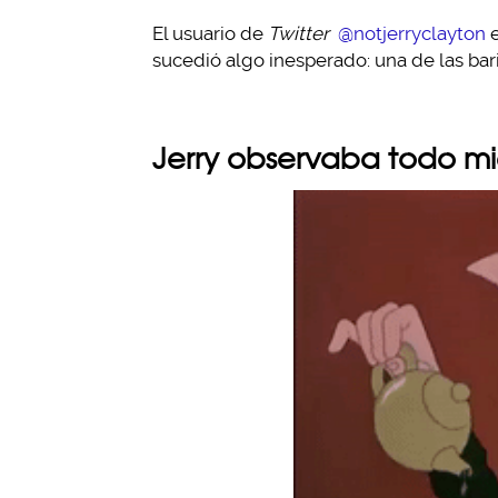
El usuario de
Twitter
@notjerryclayton
e
sucedió algo inesperado: una de las bari
Jerry observaba todo mi