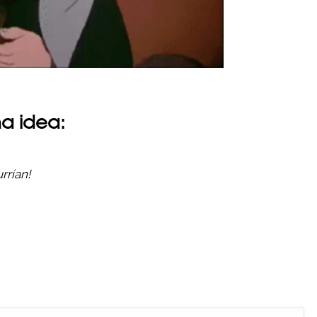
na idea:
rrían!