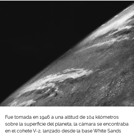
Fue tomada en 1946 a una altitud de 104 kilómetros
sobre la superficie del planeta; la cámara se encontraba
en el cohete V-2, lanzado desde la base White Sands