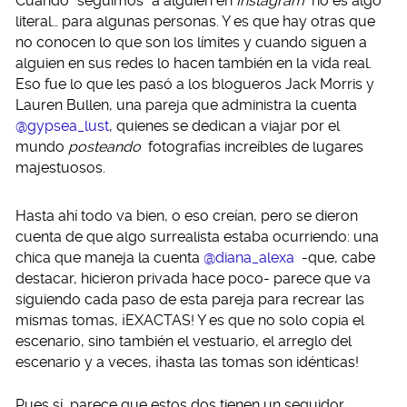
Cuando “seguimos” a alguien en
Instagram
no es algo
literal… para algunas personas. Y es que hay otras que
no conocen lo que son los límites y cuando siguen a
alguien en sus redes lo hacen también en la vida real.
Eso fue lo que les pasó a los blogueros Jack Morris y
Lauren Bullen, una pareja que administra la cuenta
@gypsea_lust
, quienes se dedican a viajar por el
mundo
posteando
fotografías increíbles de lugares
majestuosos.
Hasta ahí todo va bien, o eso creían, pero se dieron
cuenta de que algo surrealista estaba ocurriendo: una
chica que maneja la cuenta
@diana_alexa
-que, cabe
destacar, hicieron privada hace poco- parece que va
siguiendo cada paso de esta pareja para recrear las
mismas tomas, ¡EXACTAS! Y es que no solo copia el
escenario, sino también el vestuario, el arreglo del
escenario y a veces, ¡hasta las tomas son idénticas!
Pues sí, parece que estos dos tienen un seguidor…