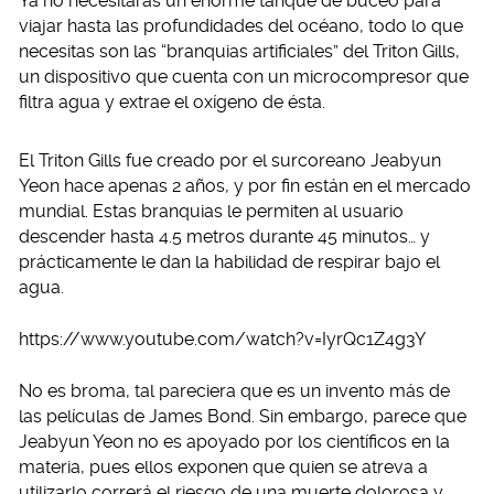
Ya no necesitarás un enorme tanque de buceo para
viajar hasta las profundidades del océano, todo lo que
necesitas son las “branquias artificiales” del Triton Gills,
un dispositivo que cuenta con un microcompresor que
filtra agua y extrae el oxígeno de ésta.
El Triton Gills fue creado por el surcoreano Jeabyun
Yeon hace apenas 2 años, y por fin están en el mercado
mundial. Estas branquias le permiten al usuario
descender hasta 4.5 metros durante 45 minutos… y
prácticamente le dan la habilidad de respirar bajo el
agua.
https://www.youtube.com/watch?v=IyrQc1Z4g3Y
No es broma, tal pareciera que es un invento más de
las películas de James Bond. Sin embargo, parece que
Jeabyun Yeon no es apoyado por los científicos en la
materia, pues ellos exponen que quien se atreva a
utilizarlo correrá el riesgo de una muerte dolorosa y