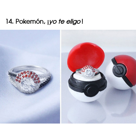
14. Pokemón, ¡
yo te eligo
!