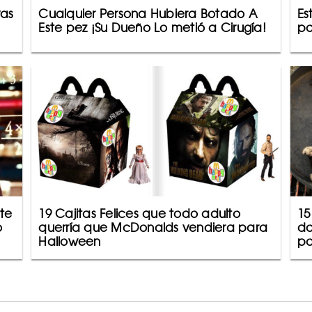
vas
Cualquier Persona Hubiera Botado A
Es
Este pez ¡Su Dueño Lo metió a Cirugía!
po
te
19 Cajitas Felices que todo adulto
15
o
querría que McDonalds vendiera para
do
Halloween
po