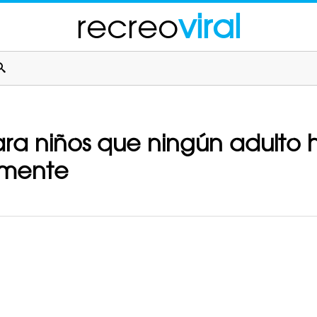
recreo
viral
 para niños que ningún adulto
amente