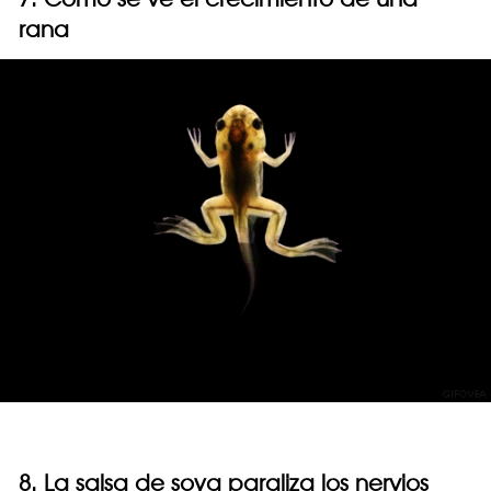
rana
8. La salsa de soya paraliza los nervios