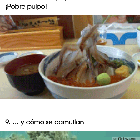
¡Pobre pulpo!
9. … y cómo se camuflan