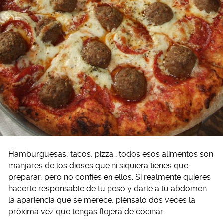
Hamburguesas, tacos, pizza… todos esos alimentos son
manjares de los dioses que ni siquiera tienes que
preparar, pero no confíes en ellos. Si realmente quieres
hacerte responsable de tu peso y darle a tu abdomen
la apariencia que se merece, piénsalo dos veces la
próxima vez que tengas flojera de cocinar.