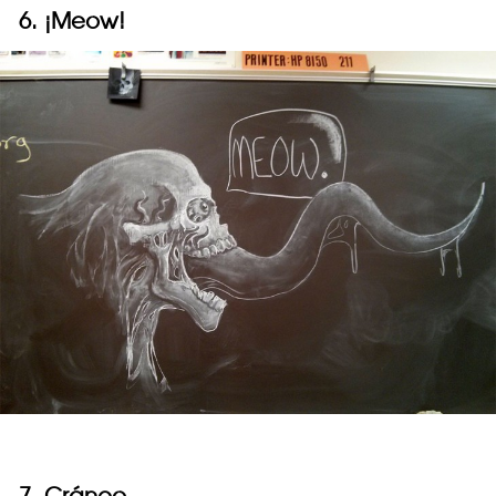
6. ¡Meow!
7. Cráneo