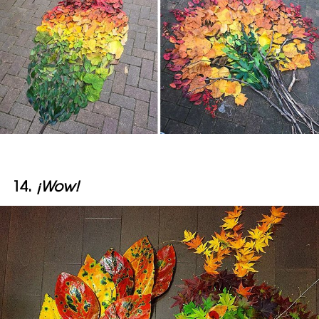
14.
¡Wow!