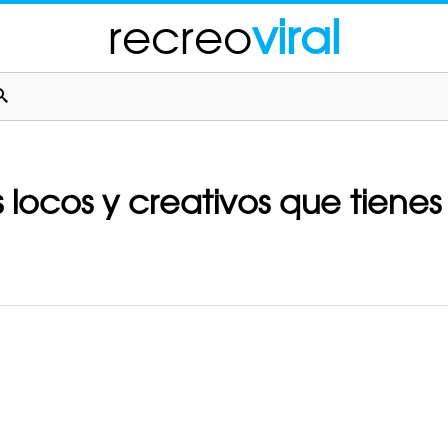
recreo
viral
s locos y creativos que tien