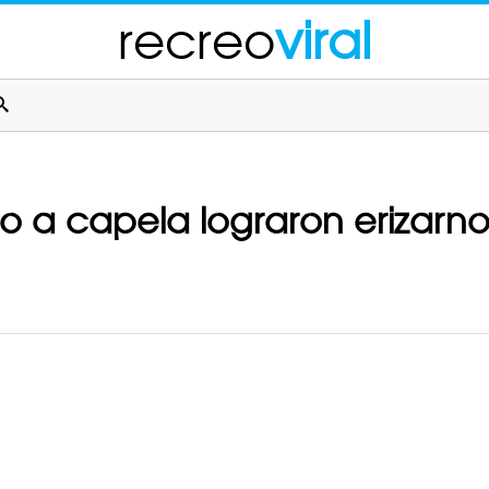
recreo
viral
a capela lograron erizarnos 