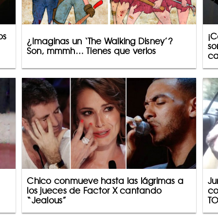
os
¡C
¿Imaginas un ‘The Walking Disney’?
so
Son, mmmh… Tienes que verlos
ca
Chico conmueve hasta las lágrimas a
Ju
los jueces de Factor X cantando
co
!
“Jealous”
T