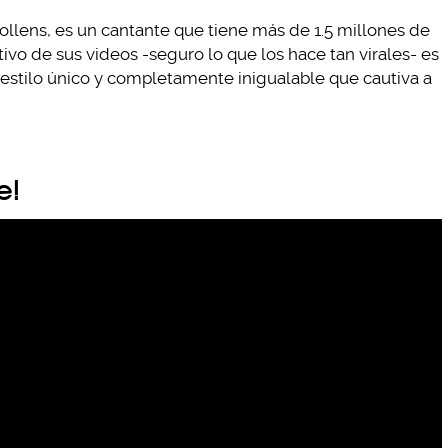
llens, es un cantante que tiene más de 1.5 millones de
tivo de sus videos -seguro lo que los hace tan virales- es
 estilo único y completamente inigualable que cautiva a
e!