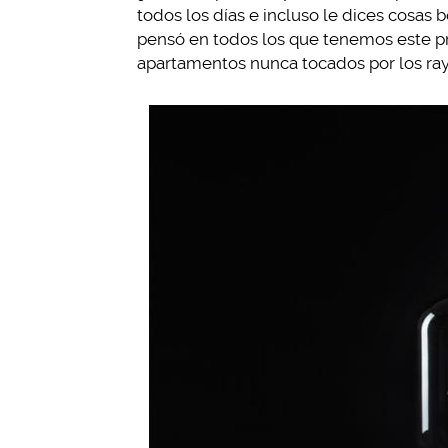
todos los días e incluso le dices cosas
pensó en todos los que tenemos este p
apartamentos nunca tocados por los rayo