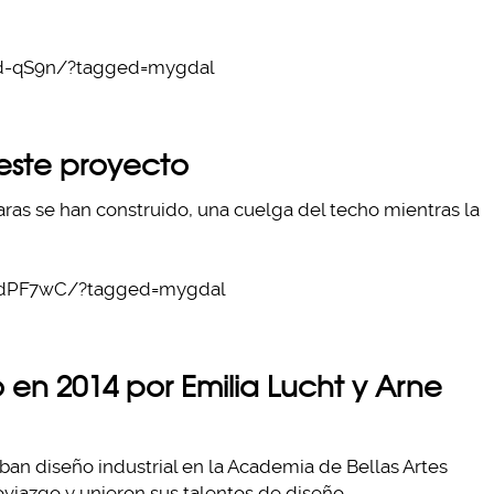
d-qS9n/?tagged=mygdal
 este proyecto
ras se han construido, una cuelga del techo mientras la
VdPF7wC/?tagged=mygdal
 en 2014 por Emilia Lucht y Arne
an diseño industrial en la Academia de Bellas Artes
iazgo y unieron sus talentos de diseño.