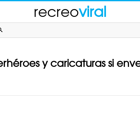
recreo
viral
perhéroes y caricaturas si env