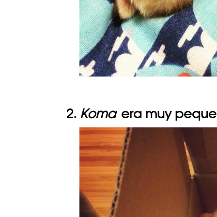
2.
Koma
era muy peque