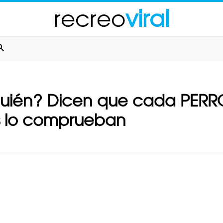
recreo
viral
quién? Dicen que cada PERR
s lo comprueban