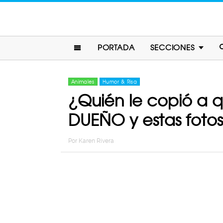
PORTADA
SECCIONES
Animales
Humor & Risa
¿Quién le copió a 
DUEÑO y estas foto
Por
Karen Rivera