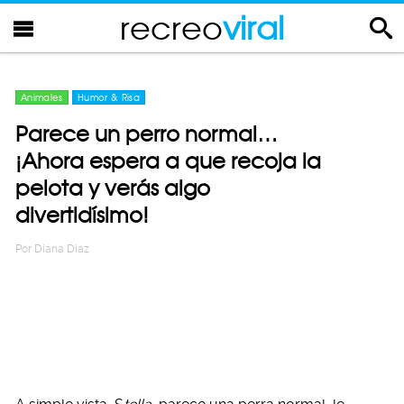
recreo
viral
Animales
Humor & Risa
Parece un perro normal…
¡Ahora espera a que recoja la
pelota y verás algo
divertidísimo!
Por
Diana Diaz