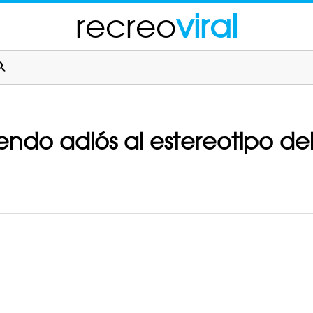
recreo
viral
endo adiós al estereotipo del 