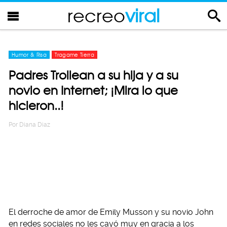
recreo
viral
Humor & Risa
Tragame Tierra
Padres Trollean a su hija y a su
novio en Internet; ¡Mira lo que
hicieron..!
Por
Diana Diaz
El derroche de amor de Emily Musson y su novio John
en redes sociales no les cayó muy en gracia a los