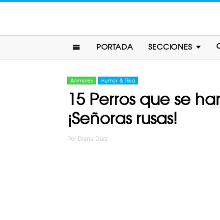
PORTADA
SECCIONES
Animales
Humor & Risa
15 Perros que se ha
¡Señoras rusas!
Por
Diana Diaz