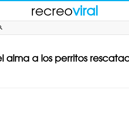
recreo
viral
el alma a los perritos rescata