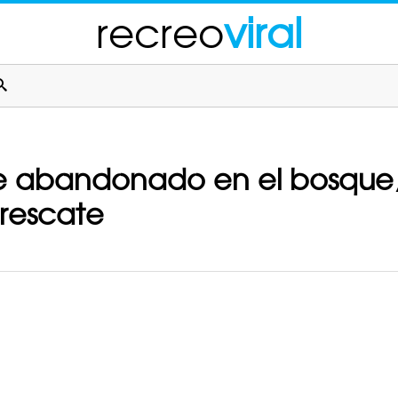
recreo
viral
fue abandonado en el bosqu
l rescate