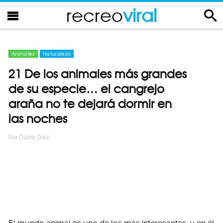
recreo
viral
Animales
Naturaleza
21 De los animales más grandes
de su especie… el cangrejo
araña no te dejará dormir en
las noches
Por
Diana Diaz