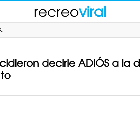
recreo
viral
idieron decirle ADIÓS a la d
to