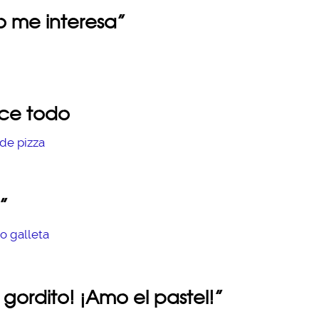
o me interesa”
ice todo
”
 gordito! ¡Amo el pastel!”