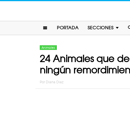
PORTADA
SECCIONES
Animales
24 Animales que dec
ningún remordimien
Por
Diana Diaz