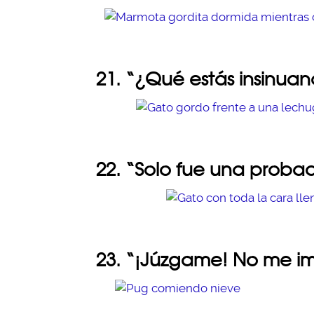
21. “¿Qué estás insinua
22. “Solo fue una probad
23. “¡Júzgame! No me i