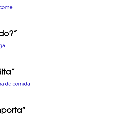
ndo?”
ita”
mporta”