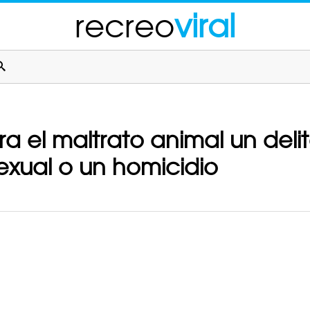
recreo
viral
ra el maltrato animal un deli
exual o un homicidio