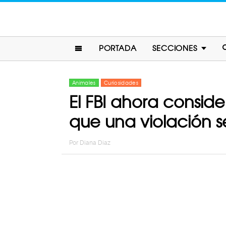
PORTADA
SECCIONES
Animales
Curiosidades
El FBI ahora conside
que una violación s
Por
Diana Diaz