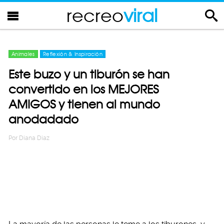
recreo
viral
Animales
Reflexión & Inspiración
Este buzo y un tiburón se han
convertido en los MEJORES
AMIGOS y tienen al mundo
anodadado
Por
Diana Diaz