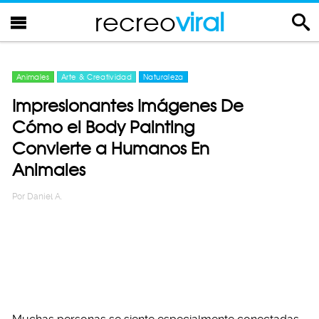
recreo
viral
Animales
Arte & Creatividad
Naturaleza
Impresionantes Imágenes De
Cómo el Body Painting
Convierte a Humanos En
Animales
Por
Daniel A.