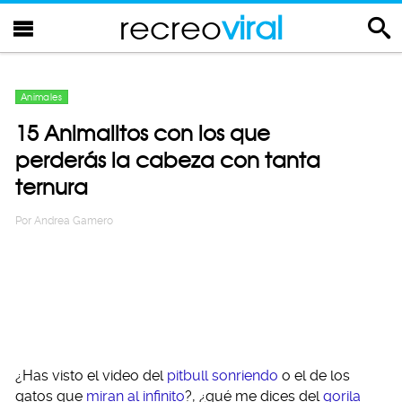
recreo
viral
Animales
15 Animalitos con los que
perderás la cabeza con tanta
ternura
Por
Andrea Gamero
¿Has visto el video del
pitbull sonriendo
o el de los
gatos que
miran al infinito
?, ¿qué me dices del
gorila