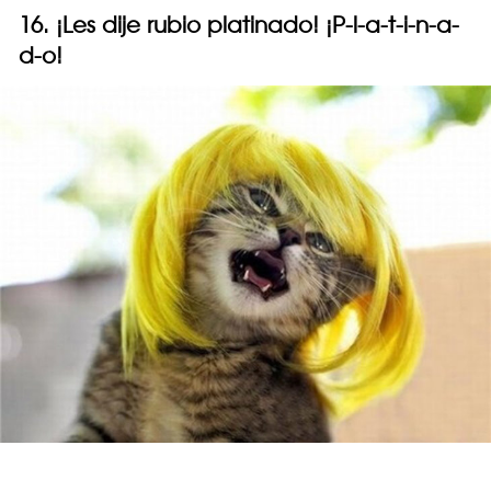
16. ¡Les dije rubio platinado! ¡P-l-a-t-i-n-a-
d-o!