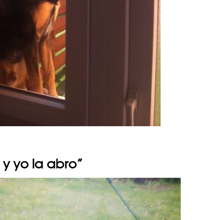
o y yo la abro”